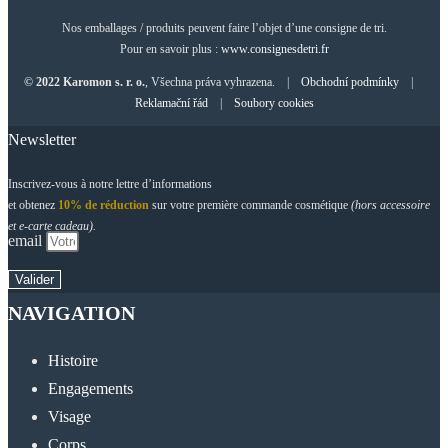
Nos emballages / produits peuvent faire l’objet d’une consigne de tri.
Pour en savoir plus :
www.consignesdetri.fr
© 2022 Karomon s. r. o.
, Všechna práva vyhrazena. |
Obchodní podmínky
|
Reklamační řád
|
Soubory cookies
Newsletter
Inscrivez-vous à notre lettre d’informations
et obtenez
10% de réduction
sur votre première commande cosmétique
(hors accessoire
et e-carte cadeau).
email
Valider
NAVIGATION
Histoire
Engagements
Visage
Corps