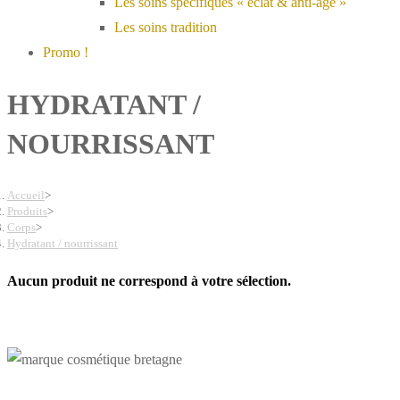
Les soins spécifiques « éclat & anti-âge »
Les soins tradition
Promo !
HYDRATANT /
NOURRISSANT
Accueil
>
Produits
>
Corps
>
Hydratant / nourrissant
Aucun produit ne correspond à votre sélection.