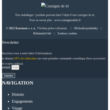
Nos emballages / produits peuvent faire l’objet d’une consigne de tri.
Pour en savoir plus :
www.consignesdetri.fr
© 2022 Karomon s. r. o.
, Všechna práva vyhrazena. |
Obchodní podmínky
|
Reklamační řád
|
Soubory cookies
Newsletter
Inscrivez-vous à notre lettre d’informations
et obtenez
10% de réduction
sur votre première commande cosmétique
(hors accessoire
et e-carte cadeau).
email
Valider
NAVIGATION
Histoire
Engagements
Visage